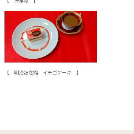
【 行事食 】
【 明治記念館 イチゴケーキ 】