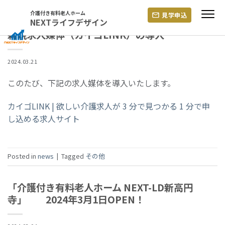
CATEGORY ARCHIVES:
NEWS
Skip
介護付き有料老人ホーム
見学申込
to
NEXTライフデザイン
content
新規求人媒体（カイゴLINK）の導入
2024.03.21
このたび、下記の求人媒体を導入いたします。
カイゴLINK | 欲しい介護求人が 3 分で見つかる 1 分で申
し込める求人サイト
Posted in
news
|
Tagged
その他
「介護付き有料老人ホーム NEXT-LD新高円
寺」 2024年3月1日OPEN！