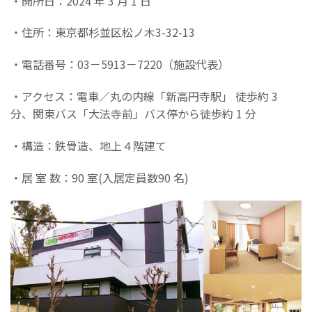
・開所日：2024 年 3 月 1 日
・住所：東京都杉並区松ノ木3-32-13
・電話番号：03－5913－7220（施設代表）
・アクセス：電車／丸の内線「新高円寺駅」 徒歩約 3
分、関東バス「大法寺前」バス停から徒歩約 1 分
・構造：鉄骨造、地上４階建て
・居 室 数：90 室(入居定員数90 名)