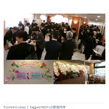
Posted in
news
|
Tagged
NEXT-LD新高円寺