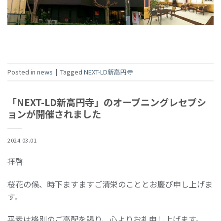
Posted in
news
|
Tagged
NEXT-LD新高円寺
「NEXT-LD新高円寺」のオープニングレセプシ
ョンが開催されました
2024.03.01
拝啓
桜花の候、時下ますますご清栄のこととお慶び申し上げま
す。
平素は格別のご高配を賜り、心よりお礼申し上げます。