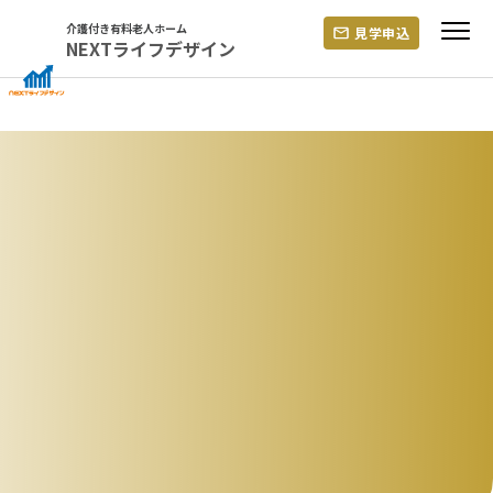
Skip
介護付き有料老人ホーム
見学申込
to
NEXTライフデザイン
content