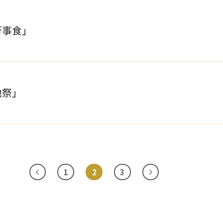
行事食」
地祭」
1
2
3