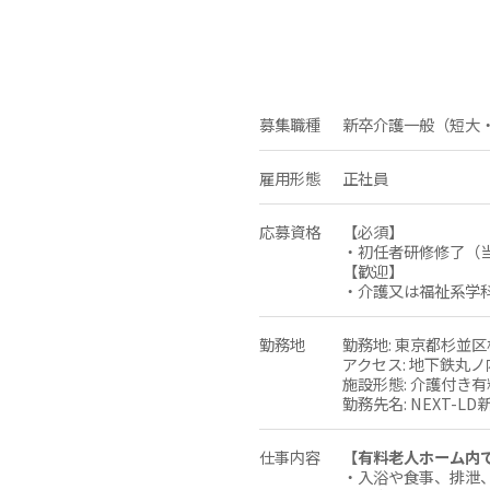
募集職種
新卒介護一般（短大
雇用形態
正社員
応募資格
【必須】
・初任者研修修了（
【歓迎】
・介護又は福祉系学
勤務地
勤務地: 東京都杉並区
アクセス: 地下鉄丸
施設形態: 介護付き
勤務先名: NEXT-L
仕事内容
【有料老人ホーム内
・入浴や食事、排泄