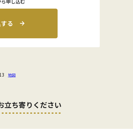
から申し込む
込する
13
地図
お立ち寄りください