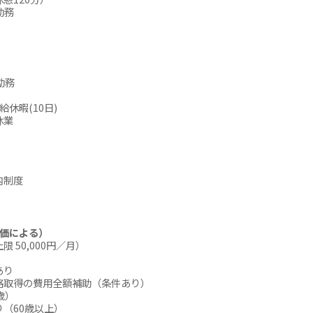
勤務
勤務
休暇(10日)
休業
内制度
評価による）
 50,000円／月）
あり
取得の費用全額補助（条件あり）
歳）
（60歳以上）