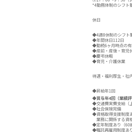
*4勤務体制のシフト
休日
◆4週8休制のシフト
◆年間休日112日
◆勤続6ヶ月時点の有給
◆産前・産後・育児
◆慶弔休暇
◆育児・介護休業
待遇・福利厚生・社
◆昇給年1回
◆賞与年4回（業績
◆交通費実費支給（上限
◆社会保険完備
◆資格取得支援制度
業務に関係する資格
◆定年制度あり（60
◆嘱託再雇用制度あり