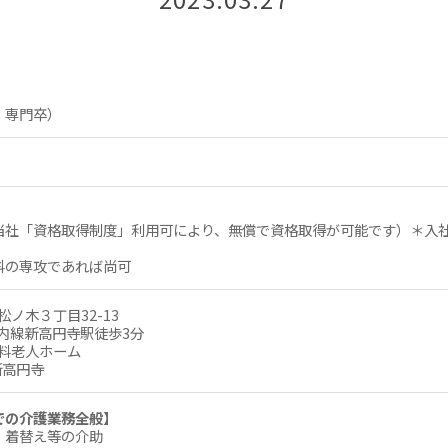
・専門卒）
当社「資格取得制度」利用可により、無償で資格取得が可能です）＊入
科の専攻であれば尚可
松ノ木３丁目32-13
ノ内線新高円寺駅徒歩3分
有料老人ホーム
D新高円寺
での介護業務全般】
、着替え等の介助