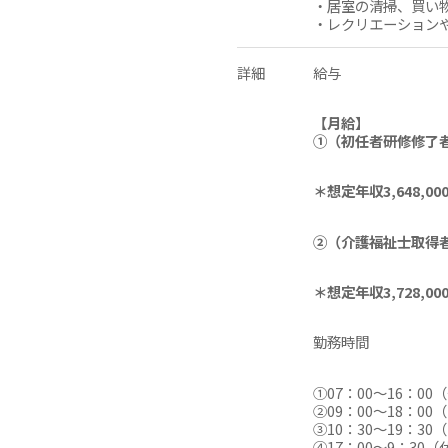
・居室の清掃、買い
・レクリエーション
詳細
給与
【月給】
①（初任者研修修了者）
＊想定年収3,648
②（介護福祉士取得者）
＊想定年収3,728
勤務時間
①07：00～16：00
②09：00～18：00
③10：30～19：30
④17：00～9：30（