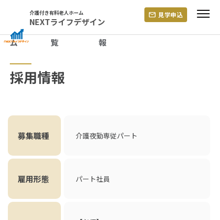
Skip
介護付き有料老人ホーム
見学申込
to
NEXTライフデザイン
content
ホー
施設一
中途採用情
ム
覧
報
採用情報
募集職種
介護夜勤専従パート
雇用形態
パート社員