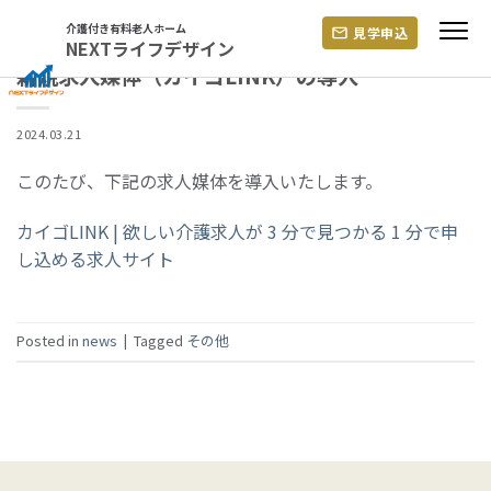
TAG ARCHIVES:
その他
Skip
介護付き有料老人ホーム
見学申込
to
NEXTライフデザイン
content
新規求人媒体（カイゴLINK）の導入
2024.03.21
このたび、下記の求人媒体を導入いたします。
カイゴLINK | 欲しい介護求人が 3 分で見つかる 1 分で申
し込める求人サイト
Posted in
news
|
Tagged
その他