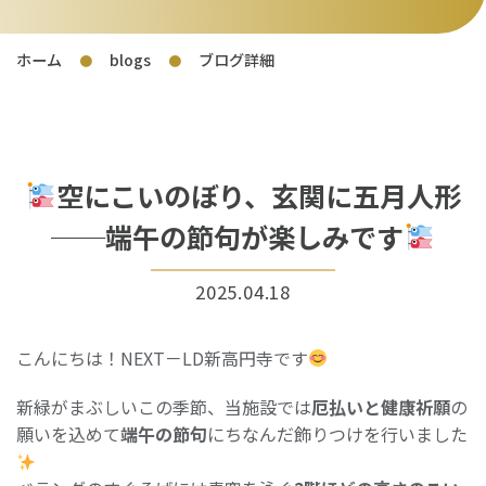
ホーム
blogs
ブログ詳細
●
●
空にこいのぼり、玄関に五月人形
──端午の節句が楽しみです
2025.04.18
こんにちは！NEXT－LD新高円寺です
新緑がまぶしいこの季節、当施設では
厄払いと健康祈願
の
願いを込めて
端午の節句
にちなんだ飾りつけを行いました