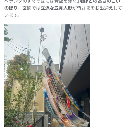
ベランダのすぐそばには青空を泳ぐ
2階ほどの高さのこい
のぼり
、玄関では
立派な五月人形
が皆さまをお出迎えして
います。