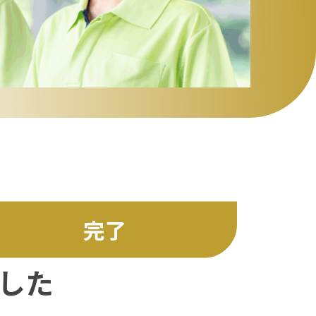
完了
した