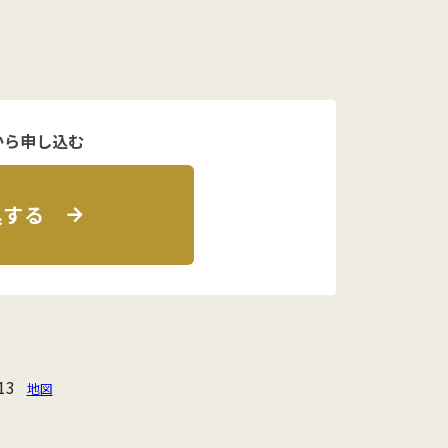
から申し込む
込する
13
地図