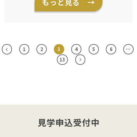
もっと見る →
た。 色とりどりのお花をご用意し、入居
者の皆さまにはお好きな花を自由に選ん
でいただきながら、オリジナルのアレン
ジメント作りを楽しんでいただきまし
た。
1
2
3
4
5
6
…
13
見学申込受付中